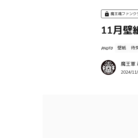
魔王魂ファンク
11月
壁紙
待
PHOTO
魔王軍
2024/11/