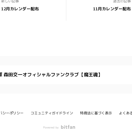
新しい記事
過去の記事
12月カレンダー配布
11月カレンダー配布
軍 森田交一オフィシャルファンクラブ【魔王魂】
バシーポリシー
コミュニティガイドライン
特商法に基づく表示
よくあ
Powered by