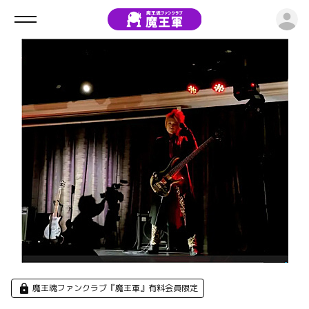
ロ
魔王魂ファンクラブ『魔王軍』有料会員限定