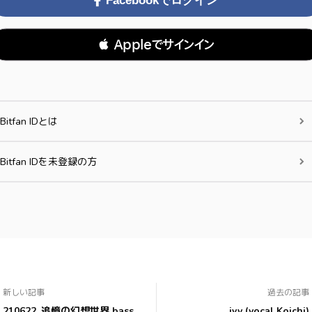
Facebookでログイン
 Appleでサインイン
Bitfan IDとは
Bitfan IDを未登録の方
新しい記事
過去の記事
210622_追憶の幻想世界 bass
ivy (vocal Koichi)