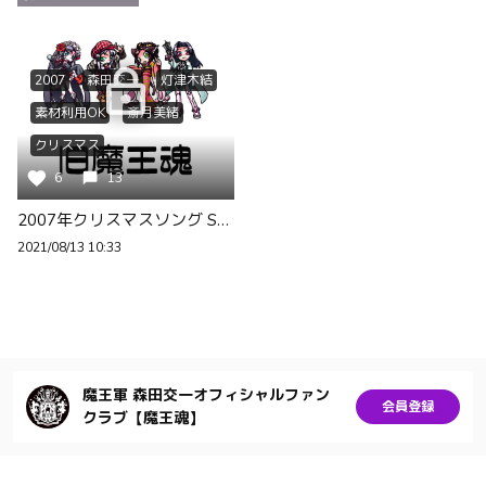
2007
森田交一
灯津木結
素材利用OK
斎月美緒
クリスマス
6
13
2007年クリスマスソング Santa
2021/08/13 10:33
魔王軍 森田交一オフィシャルファン
会員登録
クラブ【魔王魂】