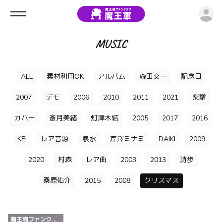
ロ
MUSIC
ALL
素材利用OK
アルバム
森田交一
記念日
2007
デモ
2006
2010
2011
2021
楽譜
カバー
斎月美緒
灯津木結
2005
2017
2016
KEI
レア音源
泉水
芹澤ミナミ
DAIKI
2009
2020
村森
レア曲
2003
2013
詩歩
桑原佑介
2015
2008
クリスマス
魔王魂ファンクラブ『魔王軍』有料会員限定