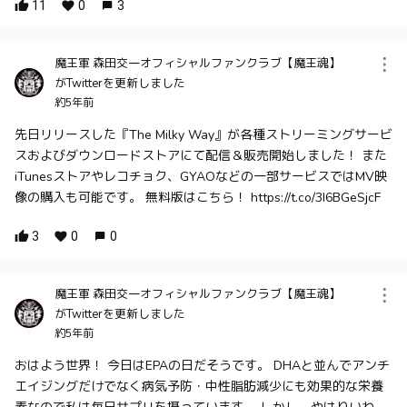
11
0
3
魔王軍 森田交一オフィシャルファンクラブ【魔王魂】
がTwitterを更新しました
約5年前
先日リリースした『The Milky Way』が各種ストリーミングサービ
スおよびダウンロードストアにて配信＆販売開始しました！ また
iTunesストアやレコチョク、GYAOなどの一部サービスではMV映
像の購入も可能です。 無料版はこちら！ https://t.co/3I6BGeSjcF
3
0
0
魔王軍 森田交一オフィシャルファンクラブ【魔王魂】
がTwitterを更新しました
約5年前
おはよう世界！ 今日はEPAの日だそうです。 DHAと並んでアンチ
エイジングだけでなく病気予防・中性脂肪減少にも効果的な栄養