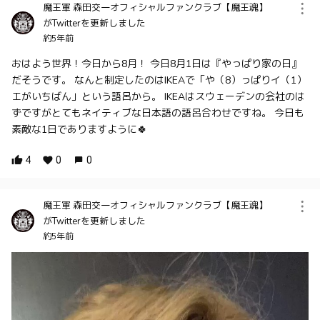
魔王軍 森田交一オフィシャルファンクラブ【魔王魂】
がTwitterを更新しました
約5年前
おはよう世界！今日から8月！ 今日8月1日は『やっぱり家の日』
だそうです。 なんと制定したのはIKEAで「や（8）っぱりイ（1）
エがいちばん」という語呂から。 IKEAはスウェーデンの会社のは
ずですがとてもネイティブな日本語の語呂合わせですね。 今日も
素敵な1日でありますように🍀
4
0
0
魔王軍 森田交一オフィシャルファンクラブ【魔王魂】
がTwitterを更新しました
約5年前