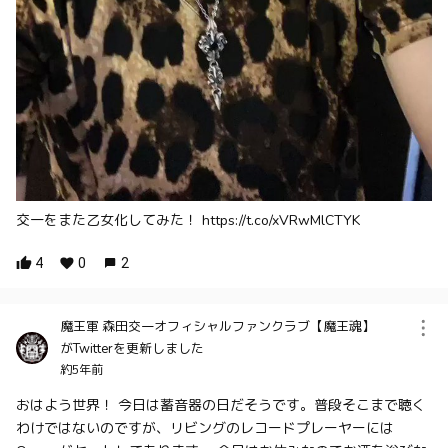
交一をまた乙女化してみた！ https://t.co/xVRwMlCTYK
4
0
2
魔王軍 森田交一オフィシャルファンクラブ【魔王魂】
がTwitterを更新しました
約5年前
おはよう世界！ 今日は蓄音器の日だそうです。普段そこまで聴く
わけではないのですが、リビングのレコードプレーヤーには