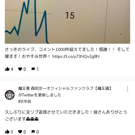
さっきのライブ、コメント1000件超えてました！感謝！！ そして
寝ます！おやすみ世界！ https://t.co/y73NQv2g8N
4
0
1
魔王軍 森田交一オフィシャルファンクラブ【魔王魂】
がTwitterを更新しました
約5年前
久しぶりに全リプ返信させていただきました！皆さんありがとう
ございます👻👻👻
3
0
0