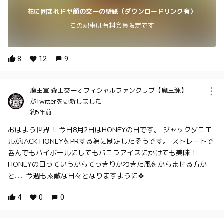
花に囲まれドヤ顔の交一の壁紙（ダウンロードリンク有）
この記事は有料会員限定です
8
12
9
魔王軍 森田交一オフィシャルファンクラブ【魔王魂】
がTwitterを更新しました
約5年前
おはよう世界！ 今日8月2日はHONEYの日です。 ジャックダニエ
ルがJACK HONEYをPRする為に制定したそうです。 ストレートで
呑んでもハイボールにしてもバニラアイスにかけても美味！
HONEYの日っていうからてっきりかわきた風をからませる方か
と…… 今週も素敵な日々となりますように🍀
4
0
0