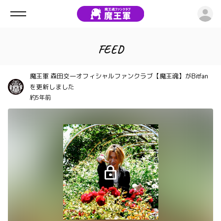
ロ
FEED
魔王軍 森田交一オフィシャルファンクラブ【魔王魂】がBitfan
を更新しました
約5年前