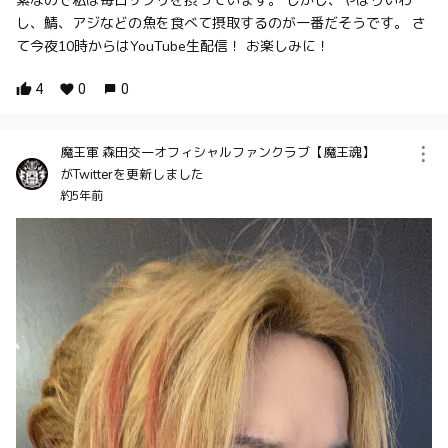
素なので私は毎日サプリを摂っています。 しかし、やはりいわ
し、鯖、アジなどの魚を食べて摂取するのが一番だそうです。 さ
て今夜10時からはYouTube生配信！ お楽しみに！
4
0
0
魔王軍 森田交一オフィシャルファンクラブ【魔王魂】
がTwitterを更新しました
約5年前