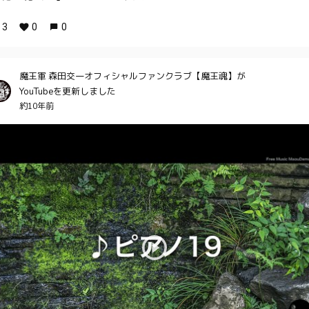
3
0
0
魔王軍 森田交一オフィシャルファンクラブ【魔王魂】が
YouTubeを更新しました
約10年前