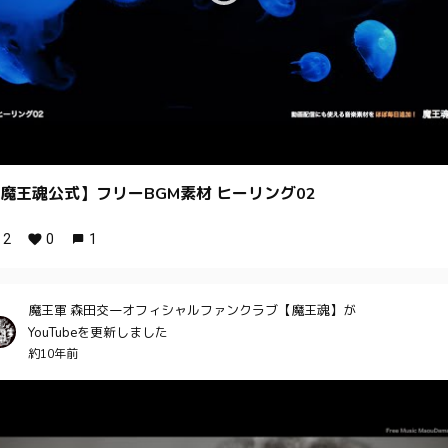
魔王魂公式】フリーBGM素材 ヒーリング02
2
0
1
魔王軍 森田交一オフィシャルファンクラブ【魔王魂】が
YouTubeを更新しました
約10年前