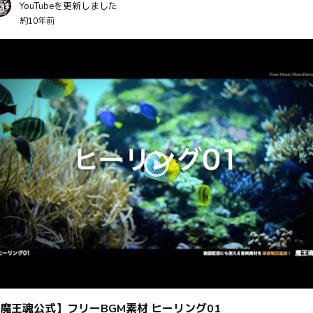
YouTubeを更新しました
約10年前
魔王魂公式】フリーBGM素材 ヒーリング01