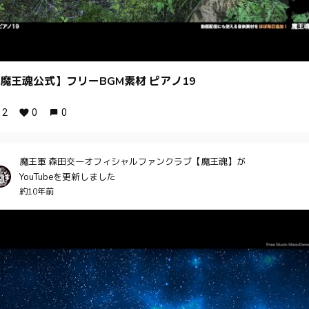
魔王魂公式】フリーBGM素材 ピアノ19
2
0
0
魔王軍 森田交一オフィシャルファンクラブ【魔王魂】が
YouTubeを更新しました
約10年前