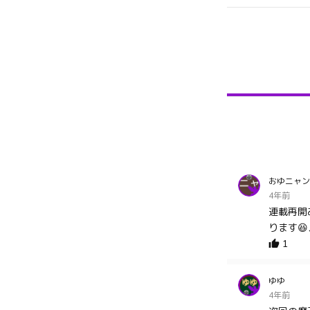
おゆニャン
4年前
連載再開
ります😆
1
ゆゆ
4年前