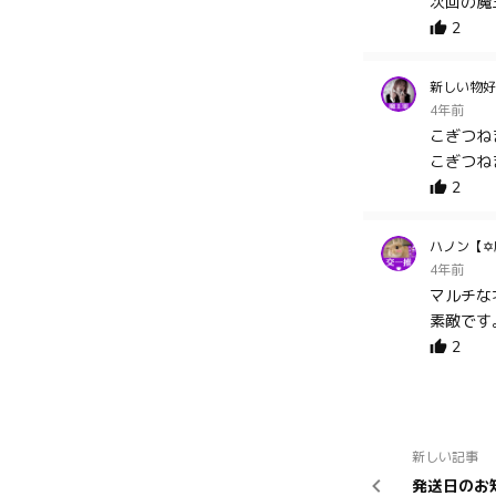
次回の魔
2
新しい物好
4年前
こぎつね
こぎつね
2
ハノン【✡
4年前
マルチな才
素敵です。
2
新しい記事
発送日のお