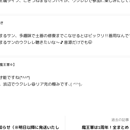
王魂ライブ、こぎつねまるセンパイが、ウクレレで参加❗…楽しみにして
き
まるサン、多趣味で土器の修復までこなせるとはビックリ‼️器用なんで
まるサンのウクレレ聴きたいな～🎵音源だけでも🤭
魔王軍✡】
能ですね(*^^*)
浜辺でウクレレ😆リア充の極みです⸜( ˶'ᵕ'˶)⸝
過去の記事
知らせ（※明日以降に発送いたし
魔王軍は1周年！全まとめ