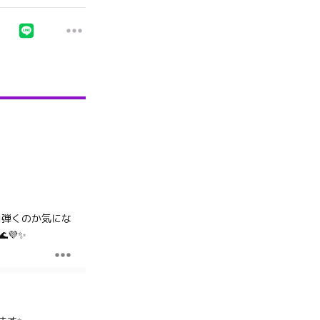
曲弾くのか気にな
💜✨