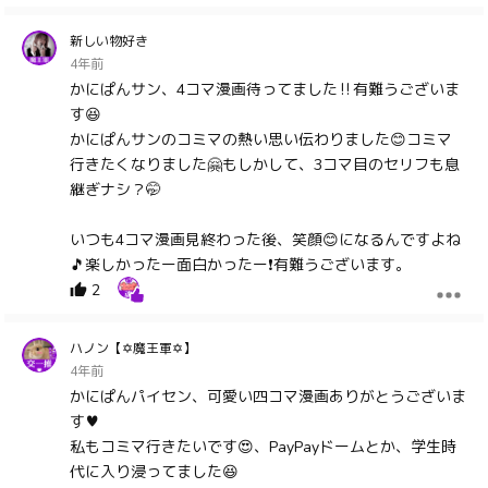
新しい物好き
4年前
かにぱんサン、4コマ漫画待ってました‼️有難うございま
す😆
かにぱんサンのコミマの熱い思い伝わりました😊コミマ
行きたくなりました🤗もしかして、3コマ目のセリフも息
継ぎナシ？🤭
いつも4コマ漫画見終わった後、笑顔😊になるんですよね
🎵楽しかったー面白かったー❗有難うございます。
2
ハノン【✡魔王軍✡】
4年前
かにぱんパイセン、可愛い四コマ漫画ありがとうございま
す♥
私もコミマ行きたいです😍、PayPayドームとか、学生時
代に入り浸ってました😆