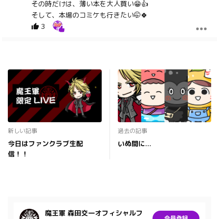
その時だけは、薄い本を大人買い😁👍
そして、本場のコミケも行きたい🤭🍀
3
ゆゆ
4年前
かにぱんさん 新作ありがとうございます🦀
１コマ目のこぎつねまるさんのセリフが…(字が小さくて)
読めない🤣すごく伝わります
コミマ…最寄り駅のダッシュに遭遇することしばしば😱あ
れは怖い😱走っちゃいけませんよ〜
4
新しい記事
過去の記事
今日はファンクラブ生配
いぬ間に…
信！！
魔王軍 森田交一オフィシャルフ
会員登録