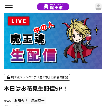
ロ
魔王魂ファンクラブ『魔王軍』有料会員限定
本日はお花見生配信SP！
お知らせ
森田交一
BLOG