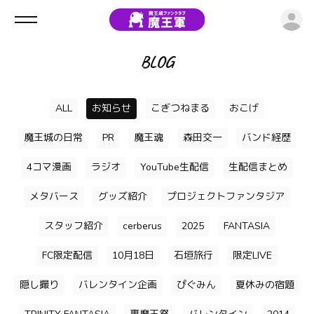
ロ
BLOG
ALL
お知らせ
こぎつねまる
おこげ
魔王城の日常
PR
魔王魂
森田交一
バンド経歴
4コマ漫画
ラジオ
YouTube生配信
生配信まとめ
メタバース
グッズ紹介
プロジェクトファンタジア
スタッフ紹介
cerberus
2025
FANTASIA
FC限定配信
10月18日
石垣旅行
限定LIVE
隠し撮り
バレンタイン企画
ぴぐみん
夏休みの宿題