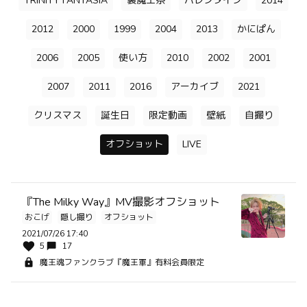
TRINITY FANTASIA
裏魔王祭
バレンタイン
2014
2012
2000
1999
2004
2013
かにぱん
2006
2005
使い方
2010
2002
2001
2007
2011
2016
アーカイブ
2021
クリスマス
誕生日
限定動画
壁紙
自撮り
オフショット
LIVE
『The Milky Way』MV撮影オフショット
おこげ
隠し撮り
オフショット
2021/07/26 17:40
5
17
魔王魂ファンクラブ『魔王軍』有料会員限定