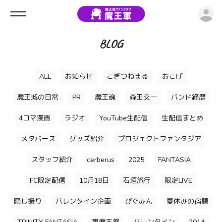
ロ
BLOG
ALL
お知らせ
こぎつねまる
おこげ
魔王城の日常
PR
魔王魂
森田交一
バンド経歴
4コマ漫画
ラジオ
YouTube生配信
生配信まとめ
メタバース
グッズ紹介
プロジェクトファンタジア
スタッフ紹介
cerberus
2025
FANTASIA
FC限定配信
10月18日
石垣旅行
限定LIVE
隠し撮り
バレンタイン企画
ぴぐみん
夏休みの宿題