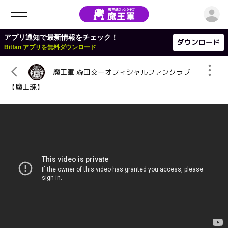
ロ
アプリ通知で最新情報をチェック！
ダウンロード
Bitfan アプリを無料ダウンロード
魔王軍 森田交一オフィシャルファンクラブ
【魔王魂】