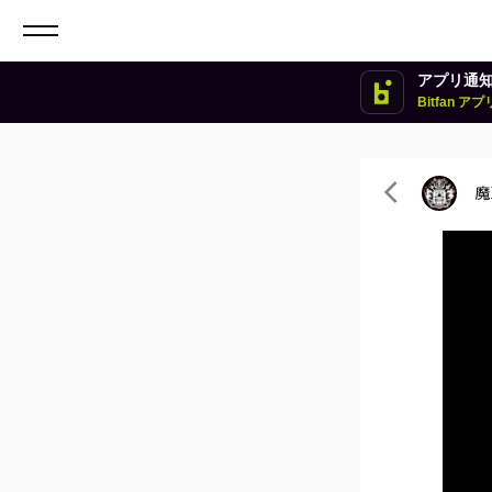
アプリ通
Bitfan 
魔