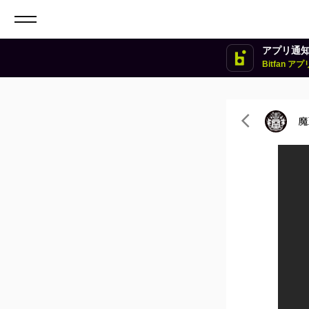
アプリ通
Bitfan 
魔