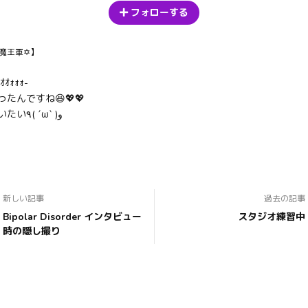
フォローする
魔王軍✡】
ｵｵｫｫｫ-
たんですね😆💖💖
これも買いたい٩( ´ω` )و
新しい記事
過去の記事
Bipolar Disorder インタビュー
スタジオ練習中
時の隠し撮り