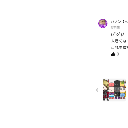
ハノン【✡
3年前
(ﾉﾟοﾟ)ﾉ 
大きくなっ
0