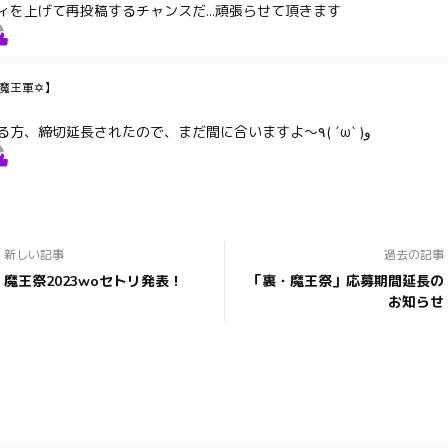
ィを上げて再投稿するチャンスだ...頑張らせて頂きます
魔王軍✡】
迷ってある方、締切延長されたので、まだ間に合いますよ〜٩( ´ω` )و
新しい記事
過去の記事
魔王祭2023woセトリ発表！
「裏・魔王祭」応募期間延長の
お知らせ