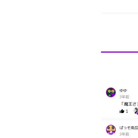
ゆゆ
3年前
「魔王さ
1
ぱっそ南瓜
3年前