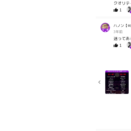
クオリテ
1
ハノン【✡
3年前
1