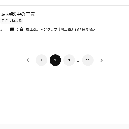
isorder撮影中の写真
こぎつねまる
15
1
魔王魂ファンクラブ『魔王軍』有料会員限定
…
1
2
3
11