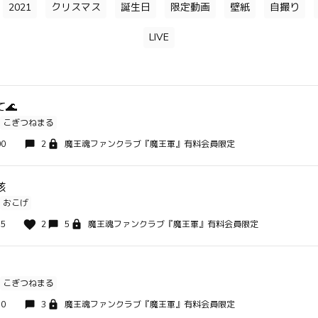
2021
クリスマス
誕生日
限定動画
壁紙
自撮り
LIVE
🌊
こぎつねまる
00
2
魔王魂ファンクラブ『魔王軍』有料会員限定
骸
おこげ
15
2
5
魔王魂ファンクラブ『魔王軍』有料会員限定
こぎつねまる
30
3
魔王魂ファンクラブ『魔王軍』有料会員限定